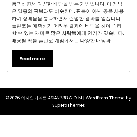
통과하면서 다양한 배당을 받는 게임입니다. 이 게임
은 일종의 핀볼과도 비슷한데, 핀볼이 아닌 공을 사용
하며 장애물을 통과하면서 랜덤한 결과를 얻습니다.
플린코는 예측하기 어려운 결과에 베팅을 하여 승리
할 수 있는 재미로 많은 사람들에게 인기가 있습니다.
배당별 확률 플린코 게임에서는 다양한 배당과…
Read more
©2026 아시안커넥트 ASIAN788.C O M
| WordPress Theme by
SuperbThemes