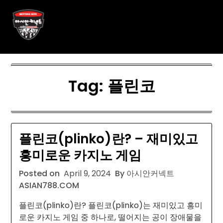
Skip
아시안커넥트 ASIAN788.C O
to
content
M
Tag:
플린코
플린코(plinko)란? – 재미있고
흥미로운 카지노 게임
Posted on
April 9, 2024
By 아시안커넥트
ASIAN788.COM
플린코(plinko)란? 플린코(plinko)는 재미있고 흥미
로운 카지노 게임 중 하나로, 떨어지는 공이 장애물을