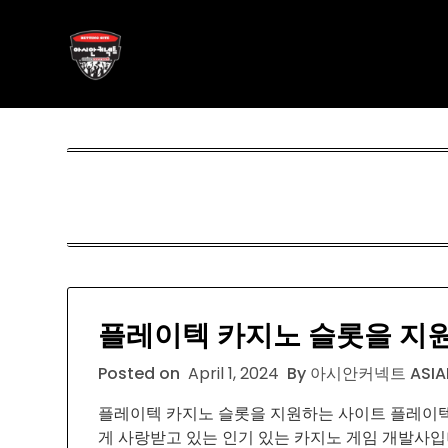
Skip
아시안커넥트
to
content
ASIAN788.C O M
플레이텍 카지노 슬롯을 지
Posted on
April 1, 2024
By 아시안커넥트 ASIA
플레이텍 카지노 슬롯을 지원하는 사이트 플레이
게 사랑받고 있는 인기 있는 카지노 게임 개발사입