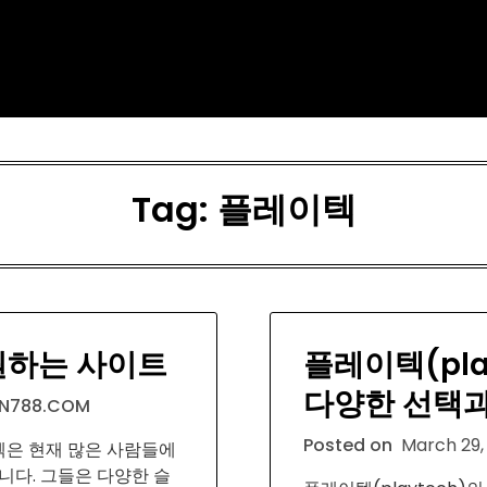
Tag:
플레이텍
원하는 사이트
플레이텍(pla
다양한 선택과
N788.COM
Posted on
March 29,
텍은 현재 많은 사람들에
니다. 그들은 다양한 슬