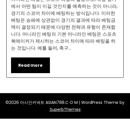
에서 어떤 팀이 이길 것인지를 예측하는 것이 아니라,
경기의 스코어 차이에 베팅하는 방식입니다. 이러한
베팅은 승패에 상관없이 경기의 결과에 따라 베팅금
액이 결정되기 때문에 다양한 전략과 유형이 존재합
니다. 머니라인 베팅의 기본 머니라인 베팅은 스포츠
북메이커가 제시하는 스코어 차이에 따라 베팅을 하
는 것입니다. 예를 들어, 축구…
Read more
©2026 아시안커넥트 ASIAN788.C O M
| WordPress Theme by
SuperbThemes