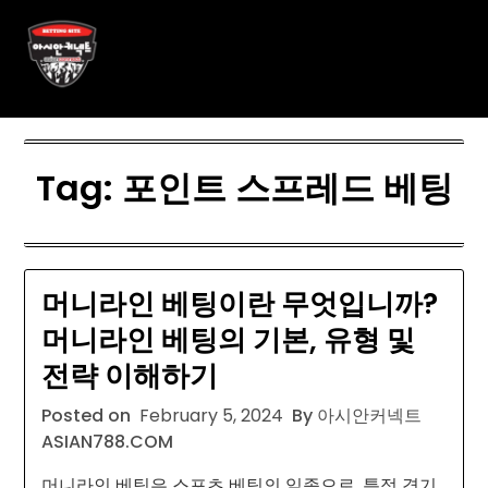
Skip
아시안커넥트 ASIAN788.C O
to
content
M
Tag:
포인트 스프레드 베팅
머니라인 베팅이란 무엇입니까?
머니라인 베팅의 기본, 유형 및
전략 이해하기
Posted on
February 5, 2024
By 아시안커넥트
ASIAN788.COM
머니라인 베팅은 스포츠 베팅의 일종으로, 특정 경기