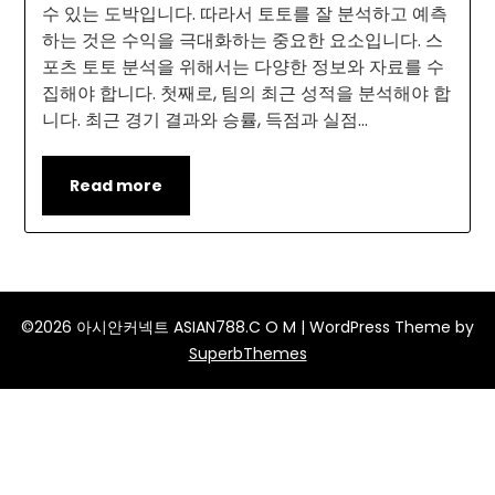
수 있는 도박입니다. 따라서 토토를 잘 분석하고 예측
하는 것은 수익을 극대화하는 중요한 요소입니다. 스
포츠 토토 분석을 위해서는 다양한 정보와 자료를 수
집해야 합니다. 첫째로, 팀의 최근 성적을 분석해야 합
니다. 최근 경기 결과와 승률, 득점과 실점…
Read more
©2026 아시안커넥트 ASIAN788.C O M
| WordPress Theme by
SuperbThemes