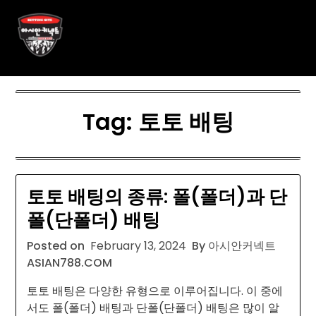
Skip
아시안커넥트 ASIAN788.C O
to
content
M
Tag:
토토 배팅
토토 배팅의 종류: 폴(폴더)과 단
폴(단폴더) 배팅
Posted on
February 13, 2024
By 아시안커넥트
ASIAN788.COM
토토 배팅은 다양한 유형으로 이루어집니다. 이 중에
서도 폴(폴더) 배팅과 단폴(단폴더) 배팅은 많이 알