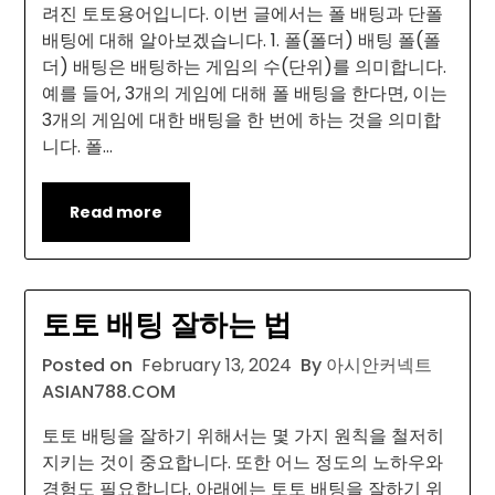
려진 토토용어입니다. 이번 글에서는 폴 배팅과 단폴
배팅에 대해 알아보겠습니다. 1. 폴(폴더) 배팅 폴(폴
더) 배팅은 배팅하는 게임의 수(단위)를 의미합니다.
예를 들어, 3개의 게임에 대해 폴 배팅을 한다면, 이는
3개의 게임에 대한 배팅을 한 번에 하는 것을 의미합
니다. 폴…
Read more
토토 배팅 잘하는 법
Posted on
February 13, 2024
By 아시안커넥트
ASIAN788.COM
토토 배팅을 잘하기 위해서는 몇 가지 원칙을 철저히
지키는 것이 중요합니다. 또한 어느 정도의 노하우와
경험도 필요합니다. 아래에는 토토 배팅을 잘하기 위