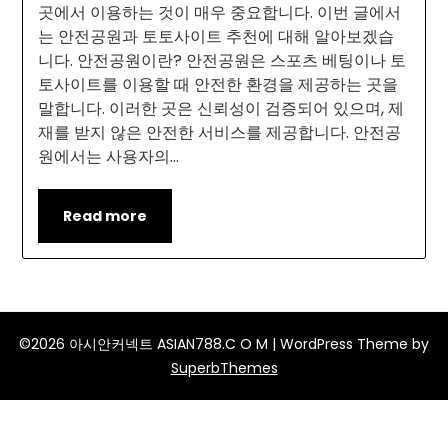
곳에서 이용하는 것이 매우 중요합니다. 이번 글에서
는 안전공원과 토토사이트 추천에 대해 알아보겠습
니다. 안전공원이란? 안전공원은 스포츠 베팅이나 토
토사이트를 이용할 때 안전한 환경을 제공하는 곳을
말합니다. 이러한 곳은 신뢰성이 검증되어 있으며, 제
재를 받지 않은 안전한 서비스를 제공합니다. 안전공
원에서는 사용자의…
Read more
©2026 아시안커넥트 ASIAN788.C O M
| WordPress Theme by
SuperbThemes