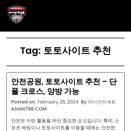
Skip
아시안커넥트 ASIAN788.C O
to
content
M
Tag:
토토사이트 추천
안전공원, 토토사이트 추천 – 단
폴 크로스, 양방 가능
Posted on
February 26, 2024
By 아시안커넥트
ASIAN788.COM
안전은 어떤 활동을 하던 중요한 요소입니다. 특히, 스
포츠 베팅이나 토토사이트를 이용할 때에는 안전한