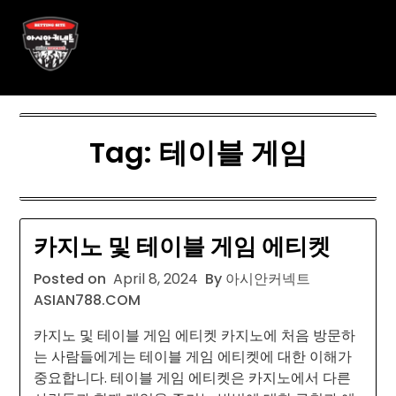
Skip
아시안커넥트 ASIAN788.C O
to
content
M
Tag:
테이블 게임
카지노 및 테이블 게임 에티켓
Posted on
April 8, 2024
By 아시안커넥트
ASIAN788.COM
카지노 및 테이블 게임 에티켓 카지노에 처음 방문하
는 사람들에게는 테이블 게임 에티켓에 대한 이해가
중요합니다. 테이블 게임 에티켓은 카지노에서 다른