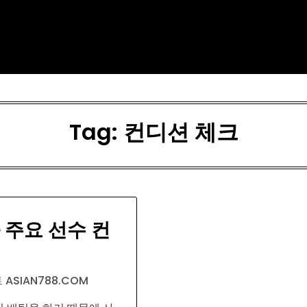
Tag:
컨디션 체크
주요 선수 컨
ASIAN788.COM