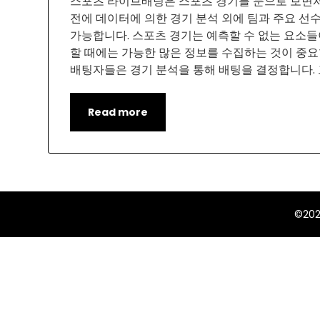
스포츠 라이브배팅은 스포츠 경기를 눈으로 보면서
전에 데이터에 의한 경기 분석 외에 팀과 주요 선
가능합니다. 스포츠 경기는 예측할 수 없는 요소들
할 때에는 가능한 많은 정보를 수집하는 것이 중요
배팅자들은 경기 분석을 통해 배팅을 결정합니다.
Read more
©20