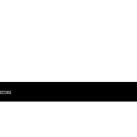
hemes