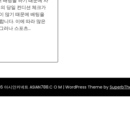
 배팅을 하기 때문에 사
수의 당일 컨디션 체크가
이 많기 때문에 배팅을
합니다. 이에 따라 많은
 그러나 스포츠…
26 아시안커넥트 ASIAN788.C O M
| WordPress Theme by
SuperbT