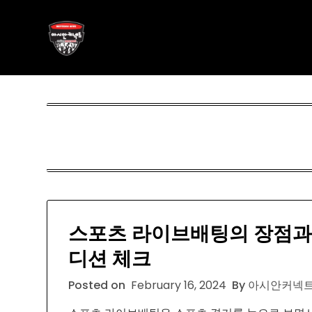
Skip
아시안커넥트
to
content
ASIAN788.C O M
스포츠 라이브배팅의 장점과 
디션 체크
Posted on
February 16, 2024
By 아시안커넥트 