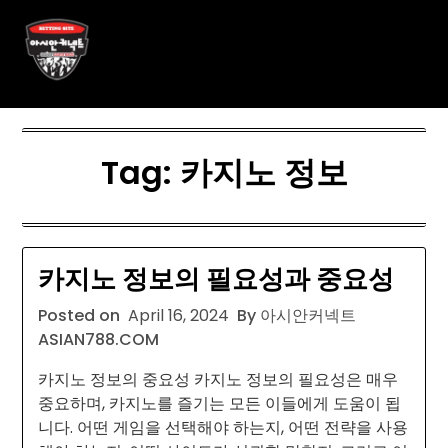
Skip
아시안커넥트 ASIAN788.C O
to
content
M
Tag:
카지노 정보
카지노 정보의 필요성과 중요성
Posted on
April 16, 2024
By 아시안커넥트
ASIAN788.COM
카지노 정보의 중요성 카지노 정보의 필요성은 매우
중요하며, 카지노를 즐기는 모든 이들에게 도움이 됩
니다. 어떤 게임을 선택해야 하는지, 어떤 전략을 사용