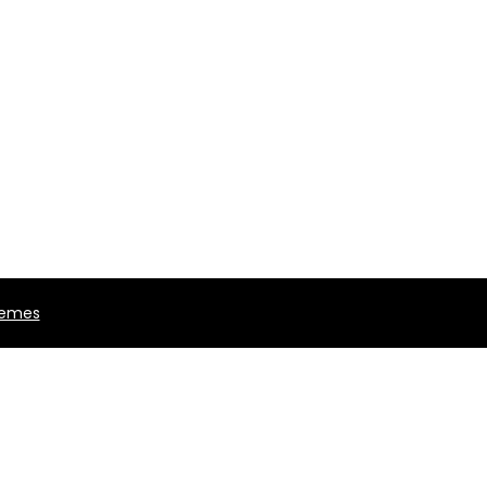
hemes