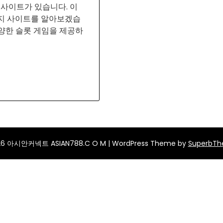
 사이트가 있습니다. 이
가지 사이트를 알아보겠습
 다양한 슬롯 게임을 제공하
26 아시안커넥트 ASIAN788.C O M
| WordPress Theme by
SuperbT