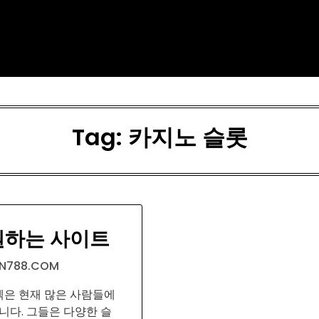
Tag:
카지노 슬롯
원하는 사이트
N788.COM
텍은 현재 많은 사람들에
니다. 그들은 다양한 슬