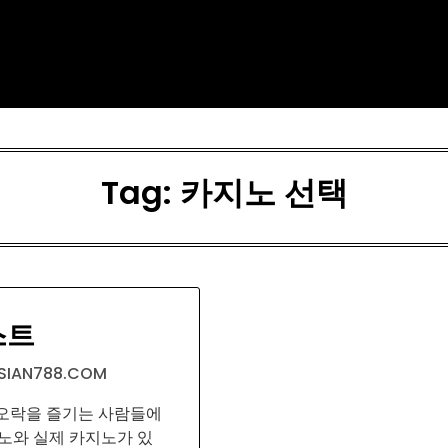
Tag:
카지노 선택
스트
IAN788.COM
 오락을 즐기는 사람들에
노와 실제 카지노가 있