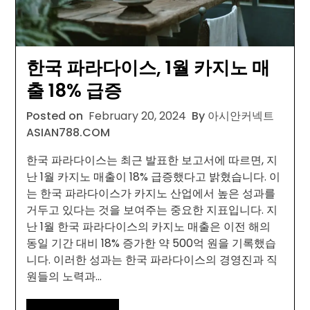
한국 파라다이스, 1월 카지노 매
출 18% 급증
Posted on
February 20, 2024
By 아시안커넥트
ASIAN788.COM
한국 파라다이스는 최근 발표한 보고서에 따르면, 지
난 1월 카지노 매출이 18% 급증했다고 밝혔습니다. 이
는 한국 파라다이스가 카지노 산업에서 높은 성과를
거두고 있다는 것을 보여주는 중요한 지표입니다. 지
난 1월 한국 파라다이스의 카지노 매출은 이전 해의
동일 기간 대비 18% 증가한 약 500억 원을 기록했습
니다. 이러한 성과는 한국 파라다이스의 경영진과 직
원들의 노력과…