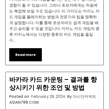
경험이 될 수 있습니다. 그러나 초보자에게는 처음에
는 복잡해 보일 수도 있습니다. 이 가이드는 카지노 카
드 게임을 플레이하는 방법과 전문가의 팁을 명확하
게 설명합니다. 이를 통해 초보자라도 쉽게 게임을 배
우고 승리할 수 있을 것입니다. 카지노 카드 게임의 종
류 카지노에서는 다양한 종류의 카드 게임을 즐길
수…
Read more
바카라 카드 카운팅 – 결과를 향
상시키기 위한 조언 및 방법
Posted on
February 29, 2024
By 아시안커넥트
ASIAN788.COM