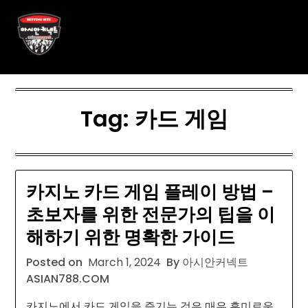
Skip
아시안커넥트 ASIAN788.C O
to
content
M
Tag:
카드 게임
카지노 카드 게임 플레이 방법 –
초보자를 위한 전문가의 팁을 이
해하기 위한 명확한 가이드
Posted on
March 1, 2024
By 아시안커넥트
ASIAN788.COM
카지노에서 카드 게임을 즐기는 것은 매우 흥미로운