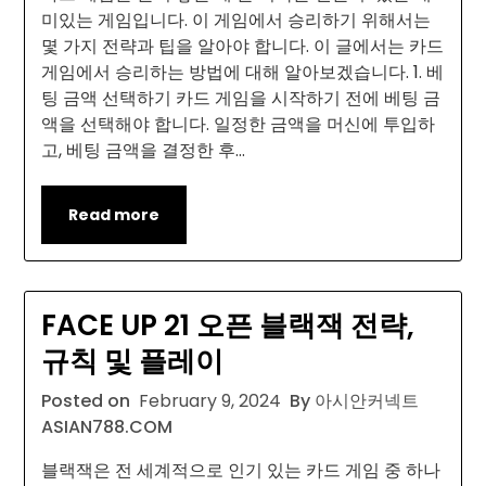
미있는 게임입니다. 이 게임에서 승리하기 위해서는
몇 가지 전략과 팁을 알아야 합니다. 이 글에서는 카드
게임에서 승리하는 방법에 대해 알아보겠습니다. 1. 베
팅 금액 선택하기 카드 게임을 시작하기 전에 베팅 금
액을 선택해야 합니다. 일정한 금액을 머신에 투입하
고, 베팅 금액을 결정한 후…
Read more
FACE UP 21 오픈 블랙잭 전략,
규칙 및 플레이
Posted on
February 9, 2024
By 아시안커넥트
ASIAN788.COM
블랙잭은 전 세계적으로 인기 있는 카드 게임 중 하나