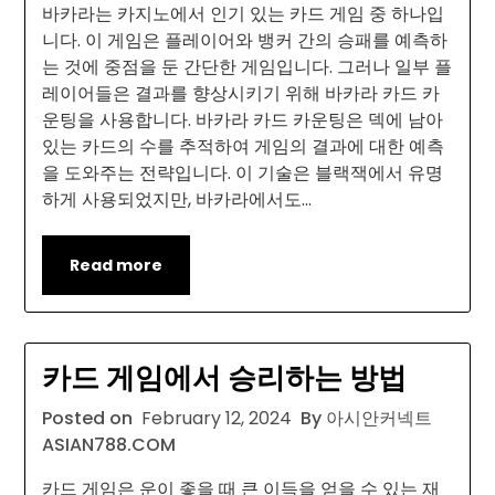
바카라는 카지노에서 인기 있는 카드 게임 중 하나입
니다. 이 게임은 플레이어와 뱅커 간의 승패를 예측하
는 것에 중점을 둔 간단한 게임입니다. 그러나 일부 플
레이어들은 결과를 향상시키기 위해 바카라 카드 카
운팅을 사용합니다. 바카라 카드 카운팅은 덱에 남아
있는 카드의 수를 추적하여 게임의 결과에 대한 예측
을 도와주는 전략입니다. 이 기술은 블랙잭에서 유명
하게 사용되었지만, 바카라에서도…
Read more
카드 게임에서 승리하는 방법
Posted on
February 12, 2024
By 아시안커넥트
ASIAN788.COM
카드 게임은 운이 좋을 때 큰 이득을 얻을 수 있는 재