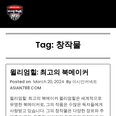
Skip
아시안커넥트 ASIAN788.C O
to
content
M
Tag:
창작물
윌리엄힐: 최고의 북메이커
Posted on
March 20, 2024
By 아시안커넥트
ASIAN788.COM
윌리엄힐: 최고의 북메이커 윌리엄힐은 세계적으로
유명한 북메이커로, 그의 작품은 수많은 독자들에게
사랑받고 있습니다. 그의 창작물은 다양한 장르와 주