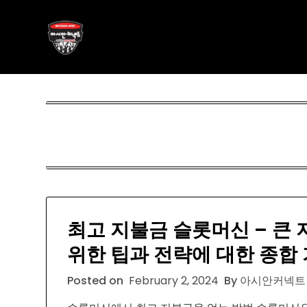
Skip
아시안커넥트
to
content
ASIAN788.C O M
최고 지불금 슬롯머신 – 큰
위한 팁과 전략에 대한 종합
Posted on
February 2, 2024
By 아시안커넥트 