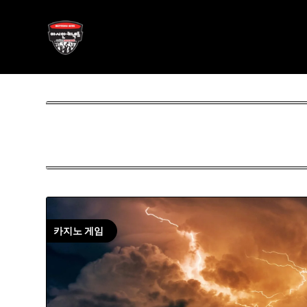
Skip
아시안커넥트
to
content
ASIAN788.C O M
카지노 게임