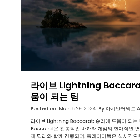
라이브 Lightning Baccar
움이 되는 팁
Posted on
March 29, 2024
By 아시안커넥트 A
라이브 Lightning Baccarat: 승리에 도움이 되는 
Baccarat은 전통적인 바카라 게임의 현대적인 
제 딜러와 함께 진행되며, 플레이어들은 실시간으로