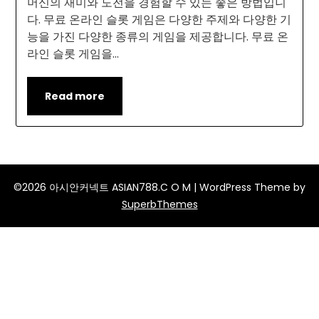
머신의 재미와 도전을 경험할 수 있는 좋은 방법입니
다. 무료 온라인 슬롯 게임은 다양한 주제와 다양한 기
능을 가진 다양한 종류의 게임을 제공합니다. 무료 온
라인 슬롯 게임을…
Read more
©2026 아시안커넥트 ASIAN788.C O M
| WordPress Theme by
SuperbThemes