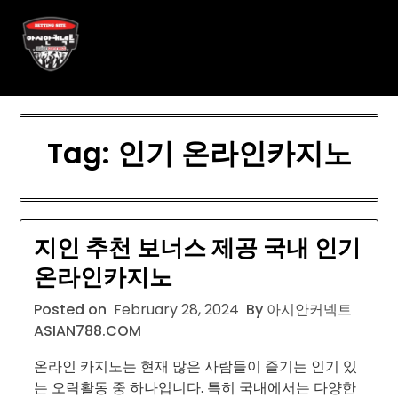
Skip
아시안커넥트 ASIAN788.C O
to
content
M
Tag:
인기 온라인카지노
지인 추천 보너스 제공 국내 인기
온라인카지노
Posted on
February 28, 2024
By 아시안커넥트
ASIAN788.COM
온라인 카지노는 현재 많은 사람들이 즐기는 인기 있
는 오락활동 중 하나입니다. 특히 국내에서는 다양한