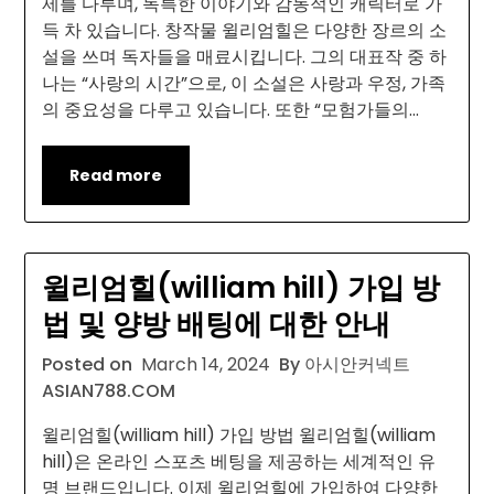
제를 다루며, 독특한 이야기와 감동적인 캐릭터로 가
득 차 있습니다. 창작물 윌리엄힐은 다양한 장르의 소
설을 쓰며 독자들을 매료시킵니다. 그의 대표작 중 하
나는 “사랑의 시간”으로, 이 소설은 사랑과 우정, 가족
의 중요성을 다루고 있습니다. 또한 “모험가들의…
Read more
윌리엄힐(william hill) 가입 방
법 및 양방 배팅에 대한 안내
Posted on
March 14, 2024
By 아시안커넥트
ASIAN788.COM
윌리엄힐(william hill) 가입 방법 윌리엄힐(william
hill)은 온라인 스포츠 베팅을 제공하는 세계적인 유
명 브랜드입니다. 이제 윌리엄힐에 가입하여 다양한