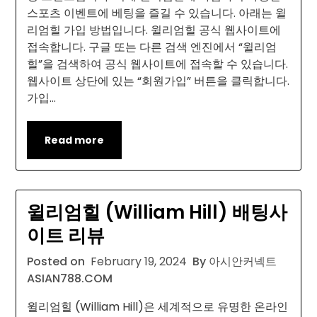
스포츠 이벤트에 베팅을 즐길 수 있습니다. 아래는 윌
리엄힐 가입 방법입니다. 윌리엄힐 공식 웹사이트에
접속합니다. 구글 또는 다른 검색 엔진에서 “윌리엄
힐”을 검색하여 공식 웹사이트에 접속할 수 있습니다.
웹사이트 상단에 있는 “회원가입” 버튼을 클릭합니다.
가입…
Read more
윌리엄힐 (William Hill) 배팅사
이트 리뷰
Posted on
February 19, 2024
By 아시안커넥트
ASIAN788.COM
윌리엄힐 (William Hill)은 세계적으로 유명한 온라인