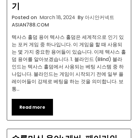
기
Posted on
March 18, 2024
By 아시안커넥트
ASIAN788.COM
텍사스 홀덤 용어 텍사스 홀덤은 세계적으로 인기 있
는 포커 게임 중 하나입니다. 이 게임을 할 때 사용되
는 몇 가지 중요한 용어들이 있습니다. 이제 텍사스 홀
덤 용어를 알아보겠습니다. 1. 블라인드 (Blind) 블라
인드는 텍사스 홀덤에서 사용되는 베팅 시스템 중 하
나입니다. 블라인드는 게임이 시작되기 전에 일부 플
레이어들이 강제로 베팅을 하는 것을 의미합니다. 보
통…
Read more