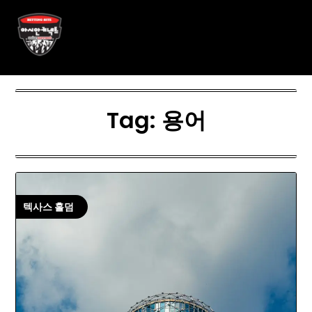
Skip
아시안커넥트 ASIAN788.C O
to
content
M
Tag:
용어
텍사스 홀덤