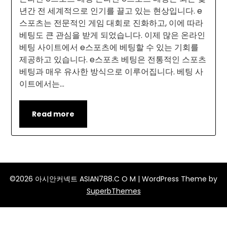
년간 전 세계적으로 인기를 끌고 있는 현상입니다. e
스포츠는 전문적인 게임 대회로 진화하고, 이에 따라
베팅도 큰 관심을 받게 되었습니다. 이제 많은 온라인
베팅 사이트에서 e스포츠에 베팅할 수 있는 기회를
제공하고 있습니다. e스포츠 베팅은 전통적인 스포츠
베팅과 매우 유사한 방식으로 이루어집니다. 베팅 사
이트에서는…
Read more
©2026 아시안커넥트 ASIAN788.C O M
| WordPress Theme by
SuperbThemes