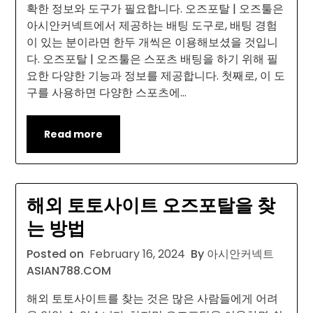
확한 정보와 도구가 필요합니다. 오즈포탈 | 오즈툴은
아시안커넥트에서 제공하는 배팅 도구로, 배팅 경험
이 있는 분이라면 한두 개씩은 이용해보셨을 것입니
다. 오즈포탈 | 오즈툴은 스포츠 배팅을 하기 위해 필
요한 다양한 기능과 정보를 제공합니다. 첫째로, 이 도
구를 사용하면 다양한 스포츠에…
Read more
해외 토토사이트 오즈포탈을 찾
는 방법
Posted on
February 16, 2024
By 아시안커넥트
ASIAN788.COM
해외 토토사이트를 찾는 것은 많은 사람들에게 어려