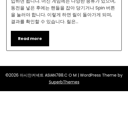
입하면 됩니다. 머신 게임에는 다양한 종류가 있으며,
동전을 넣은 후에는 핸들을 잡아 당기거나 Spin 버튼
을 눌러야 합니다. 이렇게 하면 릴이 돌아가게 되며,
결과를 확인할 수 있습니다. 릴은…
Read more
©2026 아시안커넥트 ASIAN788.C O M
| WordPress Theme by
SuperbThemes