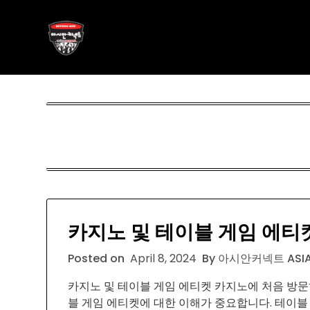
Skip
아시안커넥트
to
content
ASIAN788.C O M
카지노 및 테이블 게임 에티
Posted on
April 8, 2024
By 아시안커넥트 ASIA
카지노 및 테이블 게임 에티켓 카지노에 처음 방
블 게임 에티켓에 대한 이해가 중요합니다. 테이블