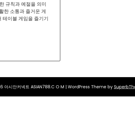
한 규칙과 예절을 의미
활한 소통과 즐거운 게
서 테이블 게임을 즐기기
26 아시안커넥트 ASIAN788.C O M
| WordPress Theme by
SuperbT