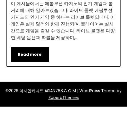
이 게시물에서는 에볼루션 카지노의 인기 게임과 볼
거리에 대해 알아보겠습니다. 라이브 룰렛 에볼루션
카지노의 인기 게임 중 하나는 라이브 룰렛입니다. 이
게임은 실제 딜러와 함께 진행되며, 플레이어는 실시
간으로 게임을 즐길 수 있습니다. 라이브 룰렛은 다양
한 베팅 옵션과 확률을 제공하며,…
Read more
©2026 아시안커넥트 ASIAN788.C O M
| WordPress Theme by
SuperbThemes