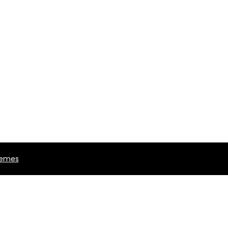
hemes