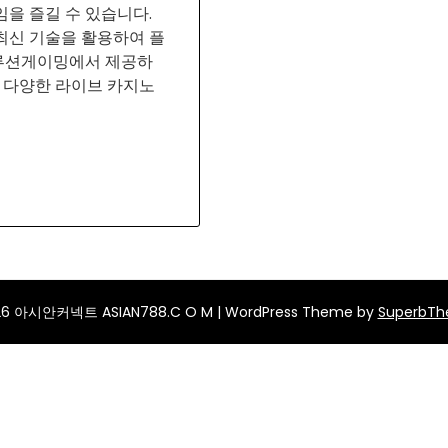
을 즐길 수 있습니다.
최신 기술을 활용하여 플
볼루션게이밍에서 제공하
 다양한 라이브 카지노
26 아시안커넥트 ASIAN788.C O M
| WordPress Theme by
SuperbT