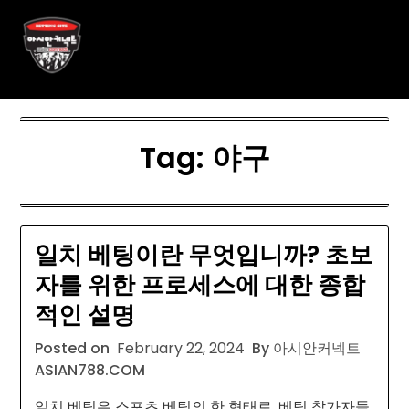
Skip
아시안커넥트 ASIAN788.C O
to
content
M
Tag:
야구
일치 베팅이란 무엇입니까? 초보
자를 위한 프로세스에 대한 종합
적인 설명
Posted on
February 22, 2024
By 아시안커넥트
ASIAN788.COM
일치 베팅은 스포츠 베팅의 한 형태로, 베팅 참가자들