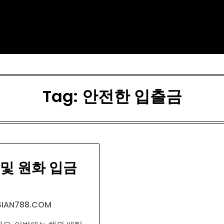
Tag:
안전한 입출금
 및 원화 입금
IAN788.COM