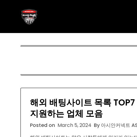
Skip
아시안커넥트
to
content
ASIAN788.C O M
해외 배팅사이트 목록 TOP7
지원하는 업체 모음
Posted on
March 5, 2024
By 아시안커넥트 AS