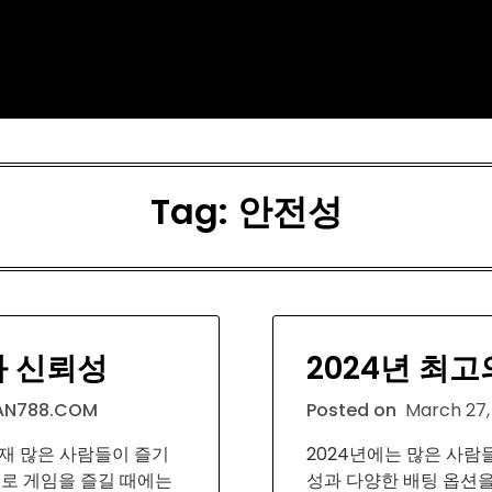
Tag:
안전성
과 신뢰성
2024년 최
AN788.COM
Posted on
March 27,
재 많은 사람들이 즐기
2024년에는 많은 사람
으로 게임을 즐길 때에는
성과 다양한 배팅 옵션을