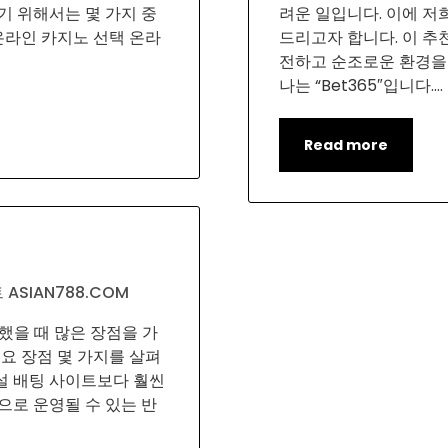
기 위해서는 몇 가지 중
려운 일입니다. 이에 저
온라인 카지노 선택 온라
드리고자 합니다. 이 추
전하고 순조로운 환경을 
나는 “Bet365″입니다….
Read more
ASIAN788.COM
했을 때 많은 장점을 가
요 장점 몇 가지를 살펴
사설 배팅 사이트보다 훨씬
으로 운영될 수 있는 반