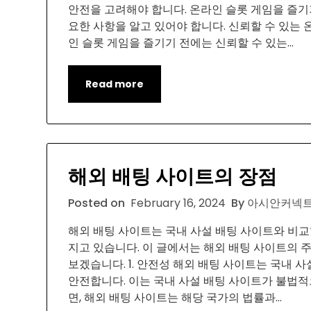
안전을 고려해야 합니다. 온라인 슬롯 게임을 즐기
요한 사항을 알고 있어야 합니다. 신뢰할 수 있는 
인 슬롯 게임을 즐기기 전에는 신뢰할 수 있는…
Read more
해외 배팅 사이트의 장점
Posted on
February 16, 2024
By 아시안커넥트 
해외 배팅 사이트는 국내 사설 배팅 사이트와 비교
지고 있습니다. 이 글에서는 해외 배팅 사이트의 주
보겠습니다. 1. 안전성 해외 배팅 사이트는 국내 
안전합니다. 이는 국내 사설 배팅 사이트가 불법적
면, 해외 배팅 사이트는 해당 국가의 법률과…