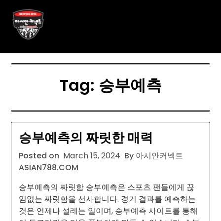
Skip
아시안커넥트 ASIAN788.C O
to
content
M
Tag:
승부예측
승부예측의 짜릿한 매력
Posted on
March 15, 2024
By 아시안커넥트
ASIAN788.COM
승부예측의 짜릿함 승부예측은 스포츠 팬들에게 끊
임없는 짜릿함을 선사합니다. 경기 결과를 예측하는
것은 언제나 설레는 일이며, 승부예측 사이트를 통해