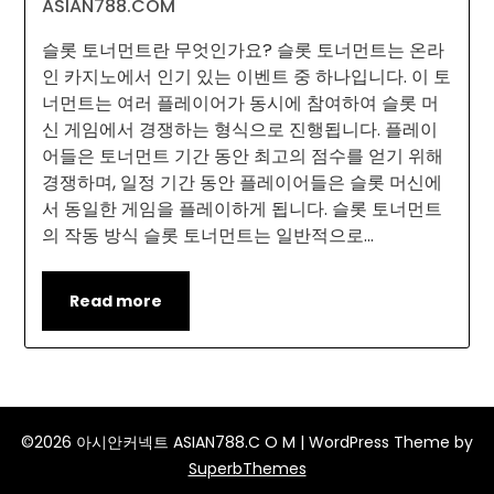
ASIAN788.COM
슬롯 토너먼트란 무엇인가요? 슬롯 토너먼트는 온라
인 카지노에서 인기 있는 이벤트 중 하나입니다. 이 토
너먼트는 여러 플레이어가 동시에 참여하여 슬롯 머
신 게임에서 경쟁하는 형식으로 진행됩니다. 플레이
어들은 토너먼트 기간 동안 최고의 점수를 얻기 위해
경쟁하며, 일정 기간 동안 플레이어들은 슬롯 머신에
서 동일한 게임을 플레이하게 됩니다. 슬롯 토너먼트
의 작동 방식 슬롯 토너먼트는 일반적으로…
Read more
©2026 아시안커넥트 ASIAN788.C O M
| WordPress Theme by
SuperbThemes