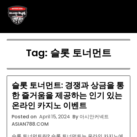
Skip
아시안커넥트 ASIAN788.C O
to
content
M
Tag:
슬롯 토너먼트
슬롯 토너먼트: 경쟁과 상금을 통
한 즐거움을 제공하는 인기 있는
온라인 카지노 이벤트
Posted on
April 15, 2024
By 아시안커넥트
ASIAN788.COM
슬롯 토너먼트란? 슬롯 토너먼트는 온라인 카지노에