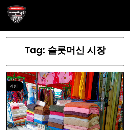
Skip
아시안커넥트 ASIAN788.C O
to
content
M
Tag:
슬롯머신 시장
게임