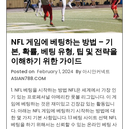
NFL 게임에 베팅하는 방법 – 기
본, 확률, 베팅 유형, 팁 및 전략을
이해하기 위한 가이드
Posted on
February 1, 2024
By 아시안커넥트
ASIAN788.COM
1. NFL 베팅을 시작하는 방법 NFL은 세계에서 가장 인
기 있는 프로페셔널 아메리칸 풋볼 리그입니다. 이 게
임에 베팅하는 것은 재미있고 긴장감 있는 활동입니
다. 아래는 NFL 게임에 베팅하기 시작하는 방법에 대
한 몇 가지 기본 사항입니다. 1.1 베팅 사이트 선택 NFL
베팅을 하기 위해서는 신뢰할 수 있는 온라인 베팅 사