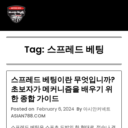
Skip
아시안커넥트 ASIAN788.C O
to
content
M
Tag:
스프레드 베팅
스프레드 베팅이란 무엇입니까?
초보자가 메커니즘을 배우기 위
한 종합 가이드
Posted on
February 6, 2024
By 아시안커넥트
ASIAN788.COM
스프레드 베팅은 스포츠 도박의 한 형태로, 점수나 결