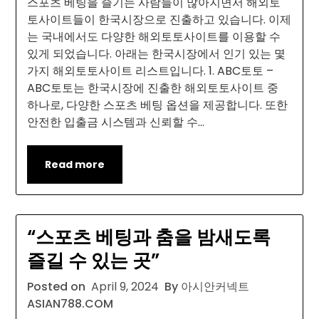
스포츠 베팅을 즐기는 사람들이 많아지면서 해외토
토사이트들이 한국시장으로 진출하고 있습니다. 이제
는 국내에서도 다양한 해외토토사이트를 이용할 수
있게 되었습니다. 아래는 한국시장에서 인기 있는 몇
가지 해외토토사이트 리스트입니다. 1. ABC토토 –
ABC토토는 한국시장에 진출한 해외토토사이트 중
하나로, 다양한 스포츠 베팅 옵션을 제공합니다. 또한
안전한 입출금 시스템과 신뢰할 수…
Read more
“스포츠 베팅과 춤을 밤새도록
즐길 수 있는 곳”
Posted on
April 9, 2024
By 아시안커넥트
ASIAN788.COM