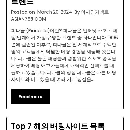
브랜드
Posted on
March 20, 2024
By 아시안커넥트
ASIAN788.COM
피나클 (Pinnacle)이란? 피나클은 인터넷 스포츠 베
팅 업계에서 가장 유명한 브랜드 중 하나입니다. 1998
년에 설립된 이후로, 피나클은 전 세계적으로 수백만
명의 고객들에게 탁월한 베팅 경험을 제공해 왔습니
다. 피나클은 높은 배당률과 광범위한 스포츠 종목을
제공하여 베팅 애호가들에게 매력적인 선택지를 제
공하고 있습니다. 피나클의 장점 피나클은 다른 베팅
사이트와 비교했을 때 여러 가지 장점을…
Read more
Top 7 해외 배팅사이트 목록