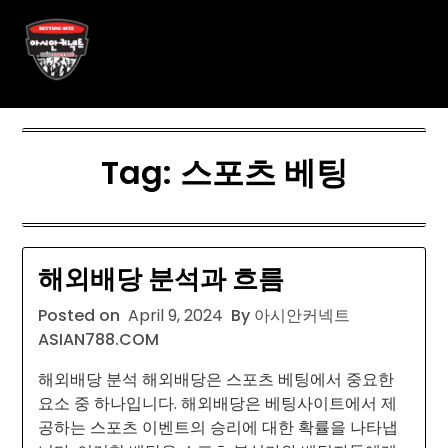
Skip
아시안커넥트 ASIAN788.C O
to
content
M
Tag:
스포츠 베팅
해외배당 분석과 흐름
Posted on
April 9, 2024
By 아시안커넥트
ASIAN788.COM
해외배당 분석 해외배당은 스포츠 베팅에서 중요한
요소 중 하나입니다. 해외배당은 베팅사이트에서 제
공하는 스포츠 이벤트의 승리에 대한 확률을 나타냅