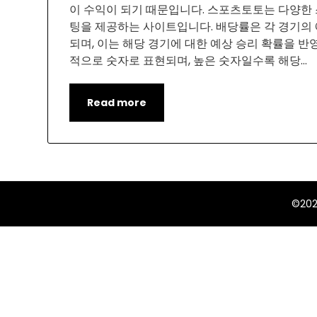
이 수익이 되기 때문입니다. 스포츠토토는 다양한 
팅을 제공하는 사이트입니다. 배당률은 각 경기의 
되며, 이는 해당 경기에 대한 예상 승리 확률을 반
적으로 숫자로 표현되며, 높은 숫자일수록 해당…
Read more
©20