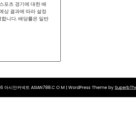
스포츠 경기에 대한 배
예상 결과에 따라 설정
영합니다. 배당률은 일반
26 아시안커넥트 ASIAN788.C O M
| WordPress Theme by
SuperbT