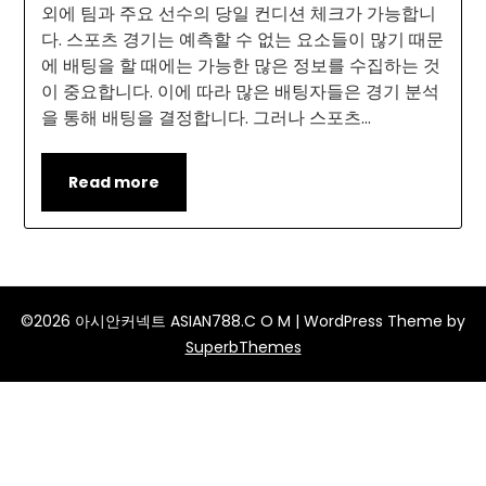
외에 팀과 주요 선수의 당일 컨디션 체크가 가능합니
다. 스포츠 경기는 예측할 수 없는 요소들이 많기 때문
에 배팅을 할 때에는 가능한 많은 정보를 수집하는 것
이 중요합니다. 이에 따라 많은 배팅자들은 경기 분석
을 통해 배팅을 결정합니다. 그러나 스포츠…
Read more
©2026 아시안커넥트 ASIAN788.C O M
| WordPress Theme by
SuperbThemes