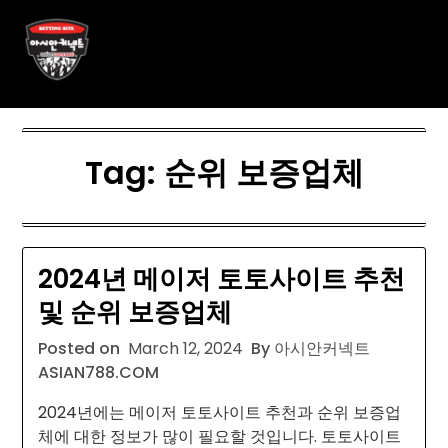
Skip
아시안커넥트 ASIAN788.C O
to
content
M
Tag:
순위 보증업체
2024년 메이저 토토사이트 추천
및 순위 보증업체
Posted on
March 12, 2024
By 아시안커넥트
ASIAN788.COM
2024년에는 메이저 토토사이트 추천과 순위 보증업
체에 대한 정보가 많이 필요할 것입니다. 토토사이트