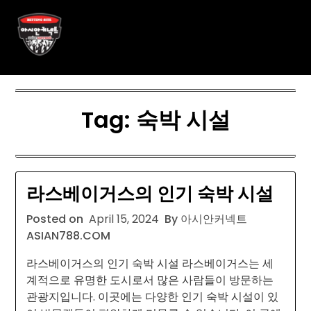
Skip
아시안커넥트 ASIAN788.C O
to
content
M
Tag:
숙박 시설
라스베이거스의 인기 숙박 시설
Posted on
April 15, 2024
By 아시안커넥트
ASIAN788.COM
라스베이거스의 인기 숙박 시설 라스베이거스는 세
계적으로 유명한 도시로서 많은 사람들이 방문하는
관광지입니다. 이곳에는 다양한 인기 숙박 시설이 있