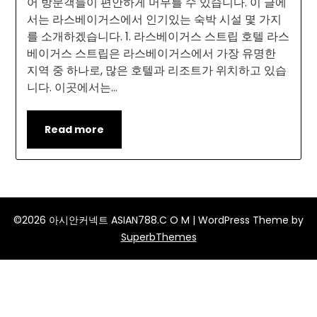
어 방문객들이 편안하게 머무를 수 있습니다. 이 글에
서는 라스베이거스에서 인기있는 숙박 시설 몇 가지
를 소개하겠습니다. 1. 라스베이거스 스트립 호텔 라스
베이거스 스트립은 라스베이거스에서 가장 유명한
지역 중 하나로, 많은 호텔과 리조트가 위치하고 있습
니다. 이곳에서는…
Read more
©2026 아시안커넥트 ASIAN788.C O M
| WordPress Theme by
SuperbThemes