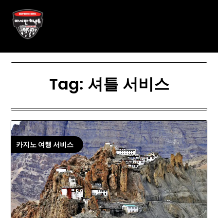
Skip
아시안커넥트 ASIAN788.C O
to
content
M
Tag:
셔틀 서비스
카지노 여행 서비스