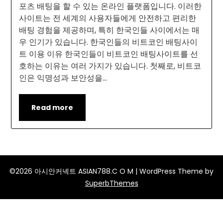
포츠 배팅을 할 수 있는 온라인 플랫폼입니다. 이러한
사이트는 전 세계의 사용자들에게 안전하고 편리한
배팅 경험을 제공하며, 특히 한국인들 사이에서는 매
우 인기가 있습니다. 한국인들의 비트코인 배팅사이
트 이용 이유 한국인들이 비트코인 배팅사이트를 선
호하는 이유는 여러 가지가 있습니다. 첫째로, 비트코
인은 익명성과 보안성을…
Read more
©2026 아시안커넥트 ASIAN788.C O M
| WordPress Theme by
SuperbThemes