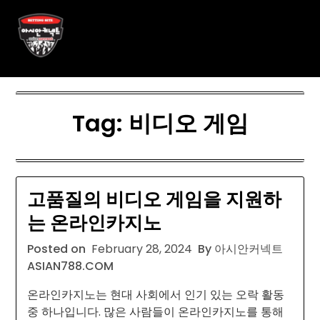
Skip
아시안커넥트 ASIAN788.C O
to
content
M
Tag:
비디오 게임
고품질의 비디오 게임을 지원하
는 온라인카지노
Posted on
February 28, 2024
By 아시안커넥트
ASIAN788.COM
온라인카지노는 현대 사회에서 인기 있는 오락 활동
중 하나입니다. 많은 사람들이 온라인카지노를 통해