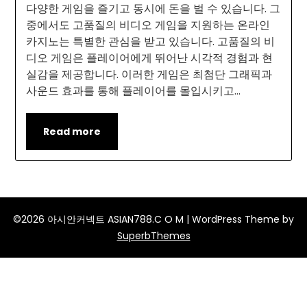
다양한 게임을 즐기고 동시에 돈을 벌 수 있습니다. 그
중에서도 고품질의 비디오 게임을 지원하는 온라인
카지노는 특별한 관심을 받고 있습니다. 고품질의 비
디오 게임은 플레이어에게 뛰어난 시각적 경험과 현
실감을 제공합니다. 이러한 게임은 최첨단 그래픽과
사운드 효과를 통해 플레이어를 몰입시키고…
Read more
©2026 아시안커넥트 ASIAN788.C O M
| WordPress Theme by
SuperbThemes