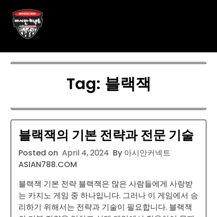
Skip
아시안커넥트 ASIAN788.C O
to
content
M
Tag:
블랙잭
블랙잭의 기본 전략과 전문 기술
Posted on
April 4, 2024
By 아시안커넥트
ASIAN788.COM
블랙잭 기본 전략 블랙잭은 많은 사람들에게 사랑받
는 카지노 게임 중 하나입니다. 그러나 이 게임에서 승
리하기 위해서는 전략과 기술이 필요합니다. 블랙잭