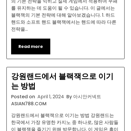
의 기본 전략을 익히고 실제 게임에서 적용하여 무패
를 유지하는 데 도움이 될 수 있습니다. 이 글에서는
블랙잭의 기본 전략에 대해 알아보겠습니다. 1. 하드
핸드와 소프트 핸드 블랙잭에서는 핸드에 따라 다른
전략을…
Read more
강원랜드에서 블랙잭으로 이기
는 방법
Posted on
April 1, 2024
By 아시안커넥트
ASIAN788.COM
강원랜드에서 블랙잭으로 이기는 방법 강원랜드는
한국에서 가장 유명한 카지노 중 하나로, 많은 사람들
이 블랙잭을 즐기기 위해 방문합니다. 이 게임은 흥미