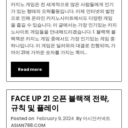
카지노 게임은 전 세계적으로 많은 사람들에게 인기
가 있는 형태의 오락활동입니다. 이제 인터넷의 발전
으로 인해 온라인 카지노사이트에서도 다양한 게임
을 즐길 수 있습니다. 이 글에서는 가장 인기있는 카지
노사이트 게임들을 안내해드리겠습니다. 1. 블랙잭 블
랙잭은 카지노 게임 중에서도 가장 인기있는 게임 중
하나입니다. 이 게임은 딜러와의 대결로 진행되며, 가
까이 21에 가까운 숫자를 가지는 쪽이…
Read more
FACE UP 21 오픈 블랙잭 전략,
규칙 및 플레이
Posted on
February 9, 2024
By 아시안커넥트
ASIAN788.COM