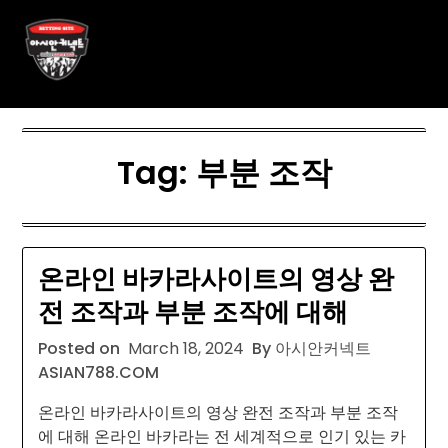
Skip
아시안커넥트 ASIAN788.C O
to
content
M
Tag:
부분 조작
온라인 바카라사이트의 영상 완
전 조작과 부분 조작에 대해
Posted on
March 18, 2024
By 아시안커넥트
ASIAN788.COM
온라인 바카라사이트의 영상 완전 조작과 부분 조작
에 대해 온라인 바카라는 전 세계적으로 인기 있는 카