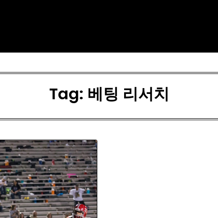
Tag:
베팅 리서치