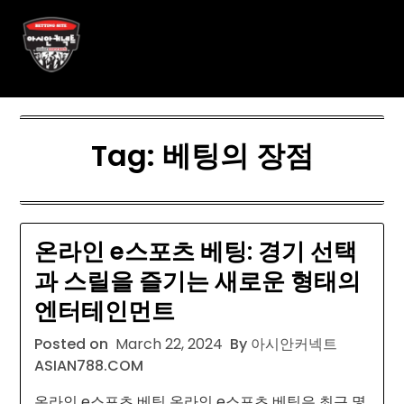
Skip
아시안커넥트 ASIAN788.C O
to
content
M
Tag:
베팅의 장점
온라인 e스포츠 베팅: 경기 선택
과 스릴을 즐기는 새로운 형태의
엔터테인먼트
Posted on
March 22, 2024
By 아시안커넥트
ASIAN788.COM
온라인 e스포츠 베팅 온라인 e스포츠 베팅은 최근 몇