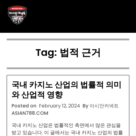
Skip
아시안커넥트 ASIAN788.C O
to
content
M
Tag:
법적 근거
국내 카지노 산업의 법률적 의미
와 산업적 영향
Posted on
February 12, 2024
By 아시안커넥트
ASIAN788.COM
국내 카지노 산업은 법률적인 측면에서 많은 관심을
받고 있습니다. 이 글에서는 국내 카지노 산업의 법률