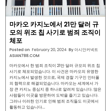
마카오 카지노에서 21만 달러 규
모의 위조 칩 사기로 범죄 조직이
체포
Posted on
February 20, 2024
By 아시안커넥트
ASIAN788.COM
마카오에서 한 범죄 조직이 21만 달러 규모의 위조 칩
사기로 체포되었습니다. 이 사건은 마카오의 유명한
카지노에서 발생한 것으로, 국제 경찰 기구인 인터폴
의 협력으로 해결되었습니다. 마카오는 세계에서 가
장 큰 카지노 중심지 중 하나로 알려져 있습니다. 많은
사람들이 이곳을 방문하여 도박을 즐기고 있습니다.
그러나 이러한 인기로 인해 범죄 조직들도 이곳에서
활동하고 있습니다….