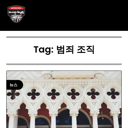
Skip
아시안커넥트 ASIAN788.C O
to
content
M
Tag:
범죄 조직
뉴스