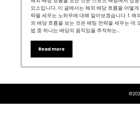
해외 배당 흐름을 보는 것은 스포츠 배팅에서 성공
요소입니다. 이 글에서는 해외 배당 흐름을 어떻게 
략을 세우는 노하우에 대해 알아보겠습니다. 1. 해외
외 배당 흐름을 보는 것은 배팅 전략을 세우는 데 
법 중 하나는 배당의 움직임을 추적하는…
Read more
©20