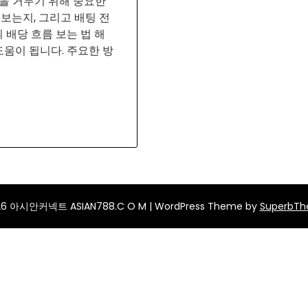
을 거두기 위해 중요한
보는지, 그리고 배팅 전
 배당 흐름 보는 법 해
도움이 됩니다. 주요한 방
26 아시안커넥트 ASIAN788.C O M
| WordPress Theme by
SuperbT