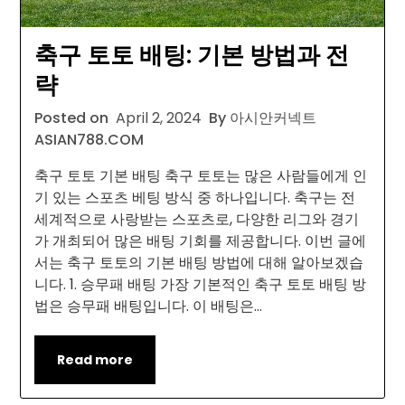
축구 토토 배팅: 기본 방법과 전
략
Posted on
April 2, 2024
By 아시안커넥트
ASIAN788.COM
축구 토토 기본 배팅 축구 토토는 많은 사람들에게 인
기 있는 스포츠 베팅 방식 중 하나입니다. 축구는 전
세계적으로 사랑받는 스포츠로, 다양한 리그와 경기
가 개최되어 많은 배팅 기회를 제공합니다. 이번 글에
서는 축구 토토의 기본 배팅 방법에 대해 알아보겠습
니다. 1. 승무패 배팅 가장 기본적인 축구 토토 배팅 방
법은 승무패 배팅입니다. 이 배팅은…
Read more