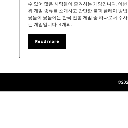
수 있어 많은 사람들이 즐겨하는 게임입니다. 이번
위 게임 종류를 소개하고 간단한 룰과 플레이 방법을
윷놀이 윷놀이는 한국 전통 게임 중 하나로서 주
는 게임입니다. 4개의…
Read more
©20