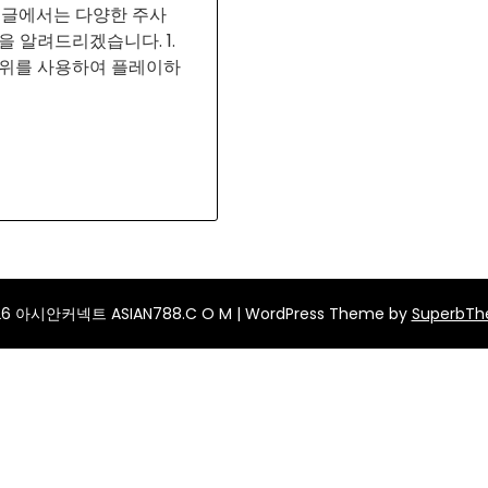
 글에서는 다양한 주사
 알려드리겠습니다. 1.
사위를 사용하여 플레이하
26 아시안커넥트 ASIAN788.C O M
| WordPress Theme by
SuperbT