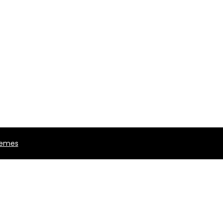
hemes